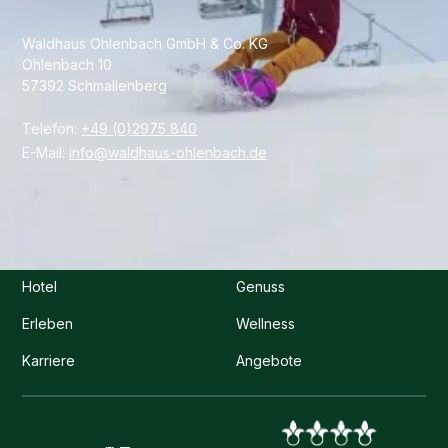
Waldhaus Ohlenbach GmbH & Co. KG
Ohlenbach 10
57392 Schmallenberg
Telefon:
+49 (0)2975 840
E-Mail:
info@waldhaus-ohlenbach.de
Hotel
Genuss
Erleben
Wellness
Karriere
Angebote