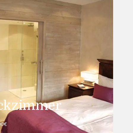
ickzimmer
00€