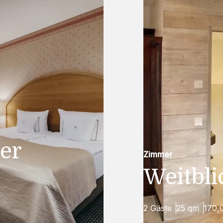
er
Zimmer
Weitbl
2 Gäste
25 qm
170,