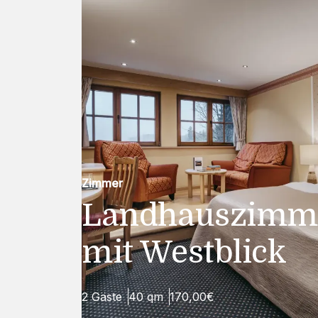
Zimmer
Landhauszimm
mit Westblick
2 Gäste
40 qm
170,00€